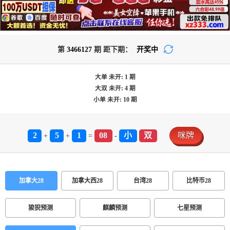
第
3466127
期 距下期：
开奖中
大单
未开:
1
期
大双
未开:
4
期
小单
未开:
10
期
2
5
1
08
小
双
咪牌
+
+
=
-
加拿大28
加拿大西28
台湾28
比特币28
狻猊预测
麒麟预测
七星预测