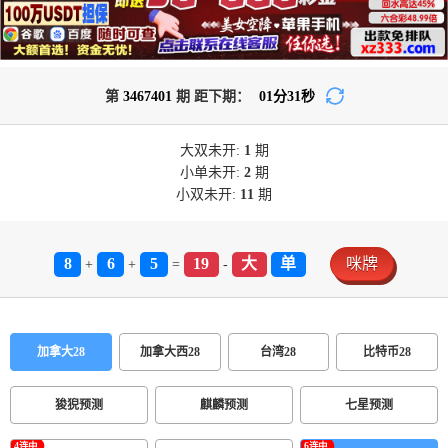
第
3467401
期 距下期：
01
分
31
秒
大双
未开:
1
期
小单
未开:
2
期
小双
未开:
11
期
8
6
5
19
大
单
咪牌
+
+
=
-
加拿大28
加拿大西28
台湾28
比特币28
狻猊预测
麒麟预测
七星预测